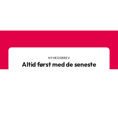
NYHEDSBREV
Altid først med de seneste
trends
Gå ikke glip af nyheder eller vilde tilbud fra
Robetoy – tilmeld dig vores nyhedsbrev her!
E-mail
Tilmeld nu