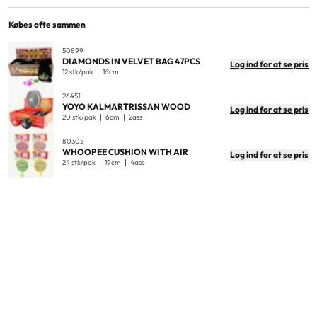
Material
plastic
Antal i pakken
8
Købes ofte sammen
EAN
7300009501298
Antal i yderkarton
96
50899
DIAMONDS IN VELVET BAG 47PCS
Log ind for at se pris
Produktdimensioner
18,5x4,5cm
12 stk/pak
16cm
Produktvægt (kg)
0,071
26451
YOYO KALMARTRISSAN WOOD
Log ind for at se pris
Display dimensioner
10,5x20,5x19,5cm
20 stk/pak
6cm
2ass
Ydre kartonmål
60,5x22x43cm
80305
WHOOPEE CUSHION WITH AIR
Log ind for at se pris
Ydre kartonvægt
10kg
24 stk/pak
19cm
4ass