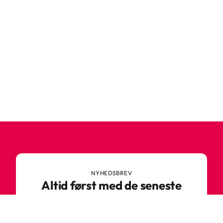
NYHEDSBREV
Altid først med de seneste
trends
Gå ikke glip af nyheder eller vilde tilbud fra