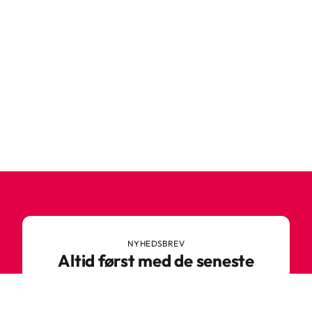
NYHEDSBREV
Altid først med de seneste
trends
Gå ikke glip af nyheder eller vilde tilbud fra