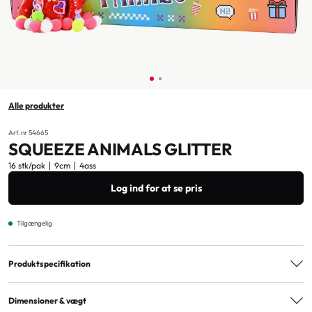
Alle produkter
Art.nr 54665
SQUEEZE ANIMALS GLITTER
16 stk/pak
9cm
4ass
Log ind for at se pris
Tilgængelig
Produktspecifikation
Varianter
4ass
Dimensioner & vægt