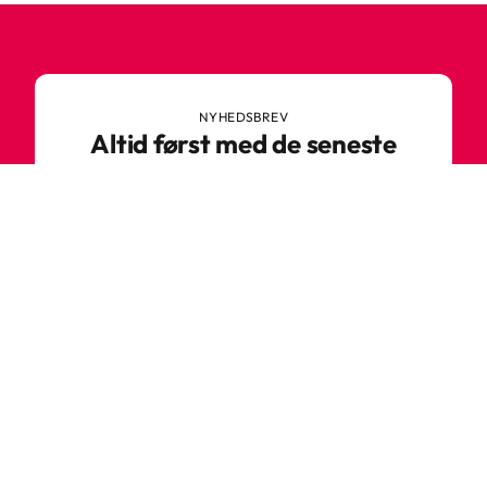
NYHEDSBREV
Altid først med de seneste
trends
Gå ikke glip af nyheder eller vilde tilbud fra
Robetoy – tilmeld dig vores nyhedsbrev her!
E-mail
Tilmeld nu