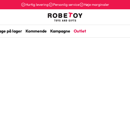
Hurtig levering
Personlig service
Høje marginaler
age på lager
Kommende
Kampagne
Outlet