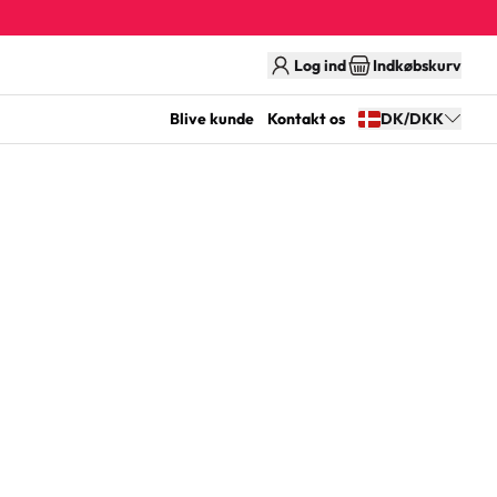
Log ind
Indkøbskurv
Blive kunde
Kontakt os
DK/DKK