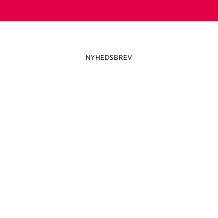
NYHEDSBREV
Altid først med de seneste trend
ikke glip af nyheder eller vilde tilbud fra Robetoy – tilmeld dig v
nyhedsbrev her!
ail
Tilmeld nu