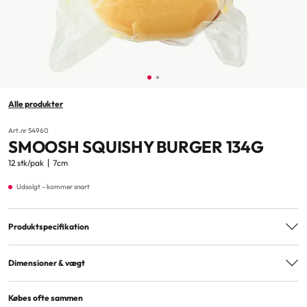
Alle produkter
Art.nr 54960
SMOOSH SQUISHY BURGER 134G
12 stk/pak
7cm
Udsolgt – kommer snart
Produktspecifikation
Aldersmærkning
3+
Dimensioner & vægt
Material
Rubber
Produktvægt (kg)
0.17
Købes ofte sammen
EAN
7300009549603