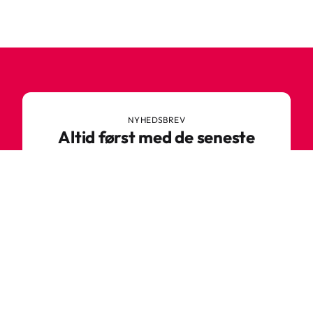
NYHEDSBREV
Altid først med de seneste
trends
Gå ikke glip af nyheder eller vilde tilbud fra
Robetoy – tilmeld dig vores nyhedsbrev her!
E-mail
Tilmeld nu