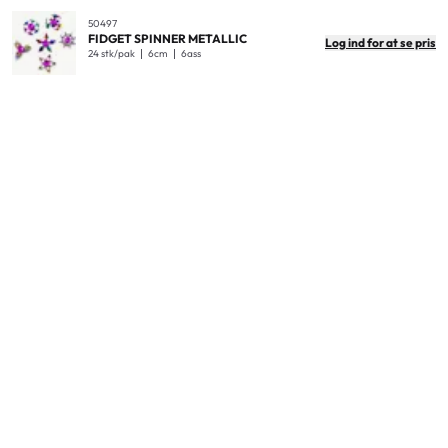
Antal i pakken
12
50497
FIDGET SPINNER METALLIC
Log ind for at se pris
Antal i yderkarton
72
24 stk/pak
6cm
6ass
Produktdimensioner
7cm
Ydre kartonmål
44x26x34cm
Ydre kartonvægt
11Kg