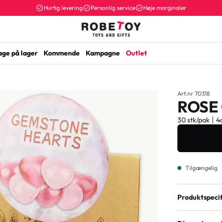
Hurtig levering
Personlig service
Høje marginaler
age på lager
Kommende
Kampagne
Outlet
Art.nr 70318
ROSE
30 stk/pak
4
Tilgængelig
Produktspecif
EAN