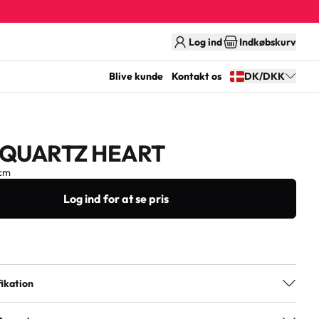
Log ind
Indkøbskurv
Blive kunde
Kontakt os
DK/DKK
 QUARTZ HEART
cm
Log ind for at se pris
ikation
7300009703180