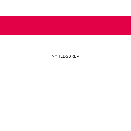
NYHEDSBREV
Altid først med de seneste trend
ikke glip af nyheder eller vilde tilbud fra Robetoy – tilmeld dig v
nyhedsbrev her!
ail
Tilmeld nu