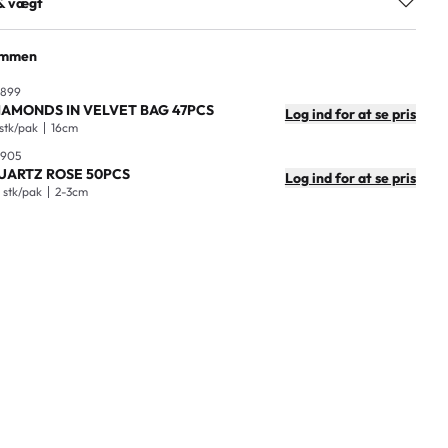
& vægt
30
sammen
rton
120
0899
IAMONDS IN VELVET BAG 47PCS
Log ind for at se pris
sioner
4cm
 stk/pak
16cm
0905
kg)
0.06
UARTZ ROSE 50PCS
Log ind for at se pris
 stk/pak
2-3cm