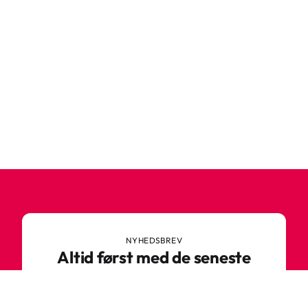
NYHEDSBREV
Altid først med de seneste
trends
Gå ikke glip af nyheder eller vilde tilbud fra