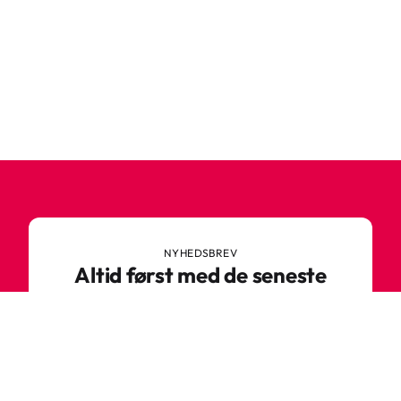
NYHEDSBREV
Altid først med de seneste
trends
Gå ikke glip af nyheder eller vilde tilbud fra
Robetoy – tilmeld dig vores nyhedsbrev her!
E-mail