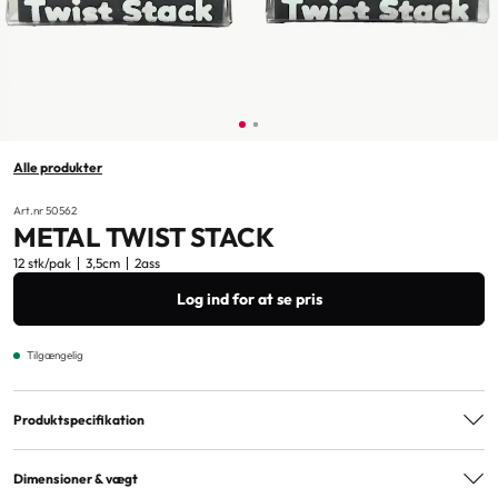
Alle produkter
Art.nr 50562
METAL TWIST STACK
12 stk/pak
3,5cm
2ass
Log ind for at se pris
Tilgængelig
Produktspecifikation
Varianter
2ass
Dimensioner & vægt