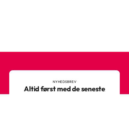
NYHEDSBREV
Altid først med de seneste
trends
Gå ikke glip af nyheder eller vilde tilbud fra
Robetoy – tilmeld dig vores nyhedsbrev her!
E-mail