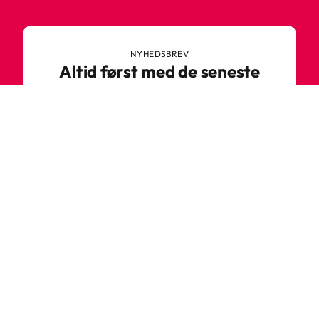
NYHEDSBREV
Altid først med de seneste
trends
Gå ikke glip af nyheder eller vilde tilbud fra
Robetoy – tilmeld dig vores nyhedsbrev her!
E-mail
Tilmeld nu
Varför ska du handla hos oss?