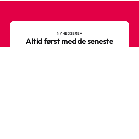
NYHEDSBREV
Altid først med de seneste
trends
Gå ikke glip af nyheder eller vilde tilbud fra
Robetoy – tilmeld dig vores nyhedsbrev her!
E-mail
Tilmeld nu