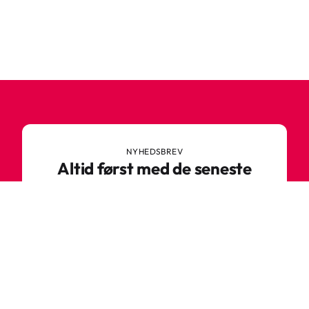
NYHEDSBREV
Altid først med de seneste
trends
Gå ikke glip af nyheder eller vilde tilbud fra
Robetoy – tilmeld dig vores nyhedsbrev her!
E-mail
Tilmeld nu