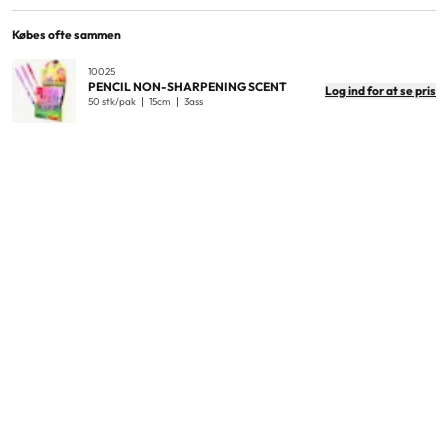
EAN
4713791618038
Antal i pakken
36
Købes ofte sammen
Antal i yderkarton
864
10025
PENCIL NON-SHARPENING SCENT
Log ind for at se pris
Produktdimensioner
11,5cm
50 stk/pak
15cm
3ass
Produktvægt (kg)
0.02
Display dimensioner
11x22x12,5cm
Indvendige kartonmål
46x23x14,5cm
Ydre kartonmål
48,5x48x46cm
Ydre kartonvægt
27kg