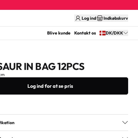
Log ind
Indkøbskurv
Blive kunde
Kontakt os
DK/DKK
AUR IN BAG 12PCS
cm
Log ind for at se pris
ikation
plastic