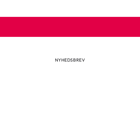
NYHEDSBREV
Altid først med de seneste trend
ikke glip af nyheder eller vilde tilbud fra Robetoy – tilmeld dig v
nyhedsbrev her!
ail
Tilmeld nu