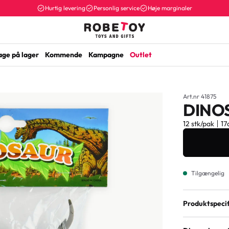
Hurtig levering
Personlig service
Høje marginaler
age på lager
Kommende
Kampagne
Outlet
Art.nr 41875
DINOS
12 stk/pak
17
Tilgængelig
Produktspecif
Material