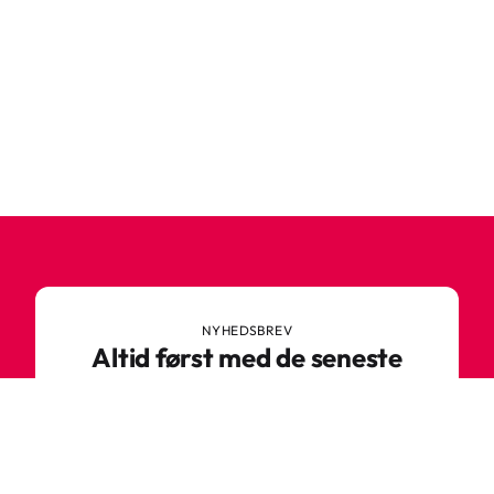
NYHEDSBREV
Altid først med de seneste
trends
Gå ikke glip af nyheder eller vilde tilbud fra
Robetoy – tilmeld dig vores nyhedsbrev her!
E-mail