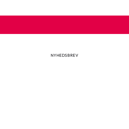
NYHEDSBREV
Altid først med de seneste trend
ikke glip af nyheder eller vilde tilbud fra Robetoy – tilmeld dig v
nyhedsbrev her!
ail
Tilmeld nu