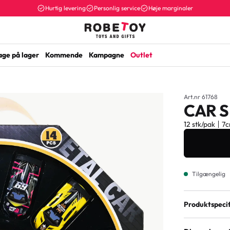
Hurtig levering
Personlig service
Høje marginaler
age på lager
Kommende
Kampagne
Outlet
Art.nr 61768
CAR S
12 stk/pak
7
Tilgængelig
Produktspecif
Aldersmærkn