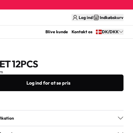
Log ind
Indkøbskurv
Blive kunde
Kontakt os
DK/DKK
ET 12PCS
cm
Log ind for at se pris
ikation
ing
3+