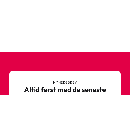
NYHEDSBREV
Altid først med de seneste
trends
Gå ikke glip af nyheder eller vilde tilbud fra
Robetoy – tilmeld dig vores nyhedsbrev her!
E-mail