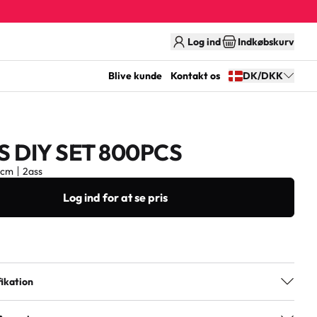
Log ind
Indkøbskurv
Blive kunde
Kontakt os
DK/DKK
 DIY SET 800PCS
2cm
2ass
Log ind for at se pris
ikation
2ass