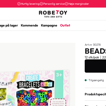
Hurtig levering
Personlig service
Høje marginaler
age på lager
Kommende
Kampagne
Outlet
Art.nr 30278
BEADS
12 stk/pak
2
Tilgængelig
Produktspecif
Varianter