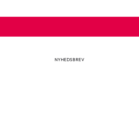
NYHEDSBREV
Altid først med de seneste trend
ikke glip af nyheder eller vilde tilbud fra Robetoy – tilmeld dig v
nyhedsbrev her!
ail
Tilmeld nu