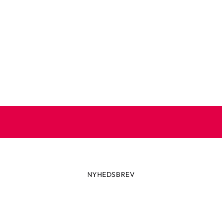
NYHEDSBREV
Altid først med de seneste trend
ikke glip af nyheder eller vilde tilbud fra Robetoy – tilmeld dig v
nyhedsbrev her!