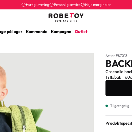
Hurtig levering
Personlig service
Høje marginaler
age på lager
Kommende
Kampagne
Outlet
Art.nr F87012
BACK
Crocodile back
1 stk/pak
60
Tilgængelig
Produktspecif