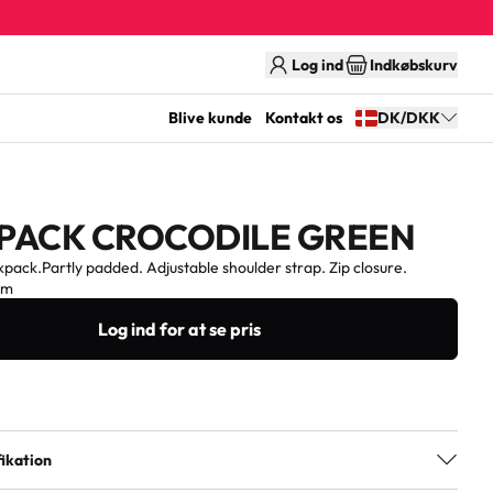
Log ind
Indkøbskurv
Blive kunde
Kontakt os
DK/DKK
PACK CROCODILE GREEN
pack.Partly padded. Adjustable shoulder strap. Zip closure.
cm
Log ind for at se pris
ikation