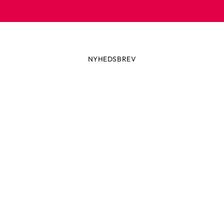
NYHEDSBREV
Altid først med de seneste trend
ikke glip af nyheder eller vilde tilbud fra Robetoy – tilmeld dig v
nyhedsbrev her!
ail
Tilmeld nu