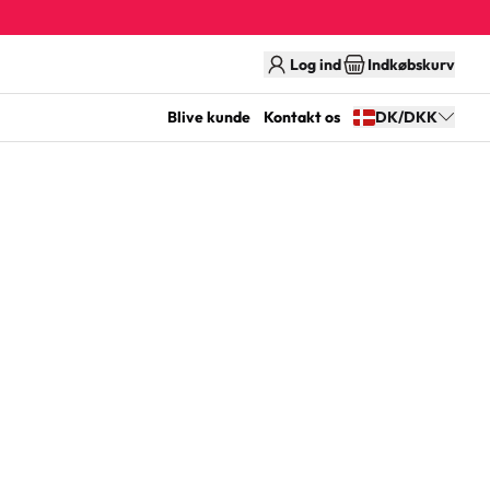
Log ind
Indkøbskurv
Blive kunde
Kontakt os
DK/DKK