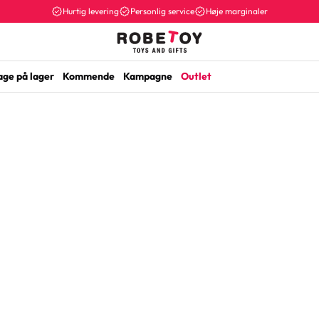
Hurtig levering
Personlig service
Høje marginaler
age på lager
Kommende
Kampagne
Outlet